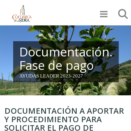
Pasar
Búsqu
al
contenido
principal
Documentación.
Fase de pago
AYUDAS LEADER 2023-2027
DOCUMENTACIÓN A APORTAR
Y PROCEDIMIENTO PARA
SOLICITAR EL PAGO DE