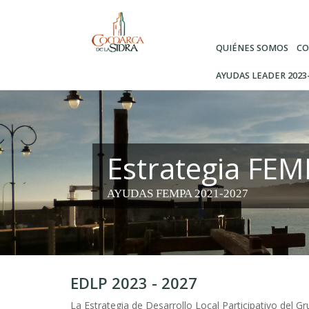
Pasar
al
contenido
QUIÉNES SOMOS
CO
principal
AYUDAS LEADER 2023
Estrategia FE
AYUDAS FEMPA 2021-2027
EDLP 2023 - 2027
La Estrategia de Desarrollo Local Participativo del