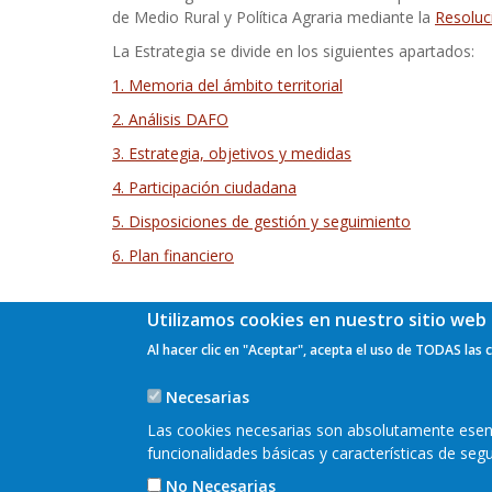
de Medio Rural y Política Agraria mediante la
Resoluc
La Estrategia se divide en los siguientes apartados:
1. Memoria del ámbito territorial
2. Análisis DAFO
3. Estrategia, objetivos y medidas
4. Participación ciudadana
5. Disposiciones de gestión y seguimiento
6. Plan financiero
Utilizamos cookies en nuestro sitio web 
Al hacer clic en "Aceptar", acepta el uso de TODAS las 
Necesarias
Las cookies necesarias son absolutamente esenci
funcionalidades básicas y características de se
No Necesarias