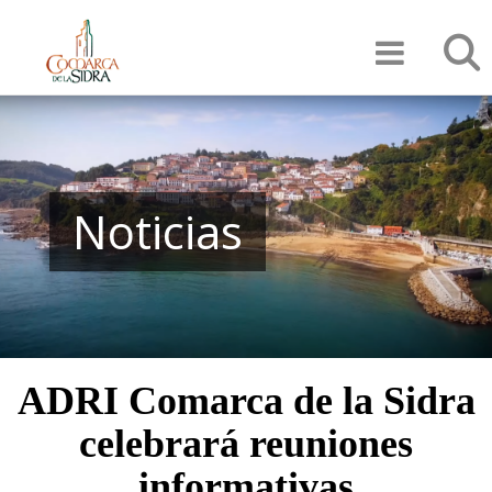
Pasar
Búsqu
al
contenido
principal
Noticias
ADRI Comarca de la Sidra
celebrará reuniones
informativas