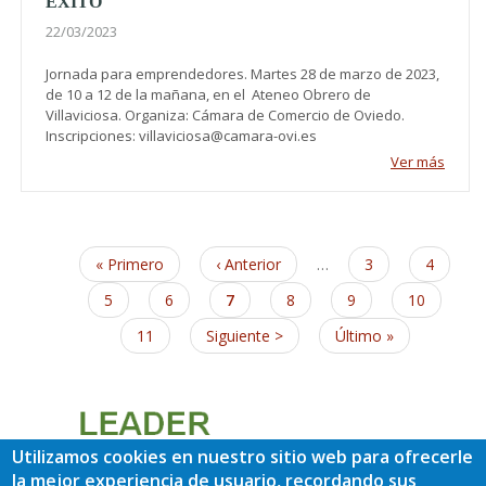
ÉXITO"
22/03/2023
Jornada para emprendedores. Martes 28 de marzo de 2023,
de 10 a 12 de la mañana, en el Ateneo Obrero de
Villaviciosa. Organiza: Cámara de Comercio de Oviedo.
Inscripciones: villaviciosa@camara-ovi.es
Ver más
Paginación
Primera
« Primero
Página
‹ Anterior
…
Page
3
Page
4
página
anterior
Page
5
Page
6
Página
7
Page
8
Page
9
Page
10
actual
Page
11
Siguiente
Siguiente >
Última
Último »
página
página
Utilizamos cookies en nuestro sitio web para ofrecerle
la mejor experiencia de usuario, recordando sus