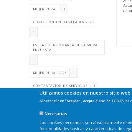
Astu
MUJER RURAL
1
(READ
CONCESIÓN AYUDAS LEADER 2023
1
ESTRATEGIA COMARCA DE LA SIDRA
ENCUESTA
1
Pagi
MUJER RURAL 2023
1
CONTRATACIÓN DE SERVICIOS
1
Utilizamos cookies en nuestro sitio web 
Al hacer clic en "Aceptar", acepta el uso de TODAS las 
Necesarias
Las cookies necesarias son absolutamente esenci
funcionalidades básicas y características de se