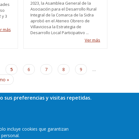
2023, la Asamblea General de la
dades
Asociación para el Desarrollo Rural
eso
Integral de la Comarca de la Sidra
 y 3
aprobó en el Ateneo Obrero de
Villaviciosa la Estrategia de
r más
Desarrollo Local Participativo ...
Ver más
ge
Página
5
Page
6
Page
7
Page
8
Page
9
…
actual
ima
imo »
ina
o sus preferencias y visitas repetidas.
olo incluye cookies que garantizan
 personal.