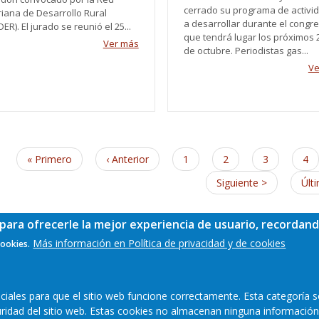
cerrado su programa de activi
riana de Desarrollo Rural
a desarrollar durante el congr
ER). El jurado se reunió el 25...
que tendrá lugar los próximos 2
Ver más
de octubre. Periodistas gas...
Ve
nación
Primera
« Primero
Página
‹ Anterior
Page
1
Page
2
Page
3
Pa
4
página
anterior
Siguiente
Siguiente >
Últ
Últ
página
pág
para ofrecerle la mejor experiencia de usuario, recordand
Más información en Política de privacidad y de cookies
cookies.
ales para que el sitio web funcione correctamente. Esta categoría s
guridad del sitio web. Estas cookies no almacenan ninguna información