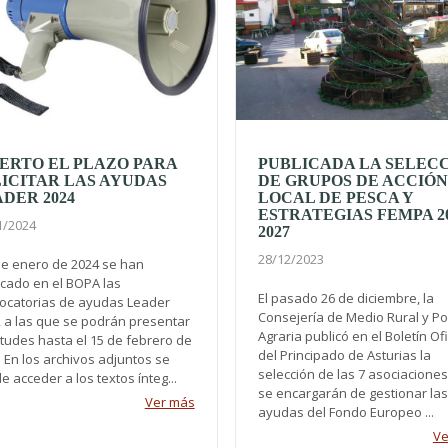
ERTO EL PLAZO PARA
PUBLICADA LA SELEC
ICITAR LAS AYUDAS
DE GRUPOS DE ACCIÓN
DER 2024
LOCAL DE PESCA Y
ESTRATEGIAS FEMPA 20
1/2024
2027
28/12/2023
 de enero de 2024 se han
icado en el BOPA las
El pasado 26 de diciembre, la
ocatorias de ayudas Leader
Consejería de Medio Rural y Pol
, a las que se podrán presentar
Agraria publicó en el Boletín Ofi
itudes hasta el 15 de febrero de
del Principado de Asturias la
 En los archivos adjuntos se
selección de las 7 asociacione
 acceder a los textos ínteg...
se encargarán de gestionar las
Ver más
ayudas del Fondo Europeo ...
Ve