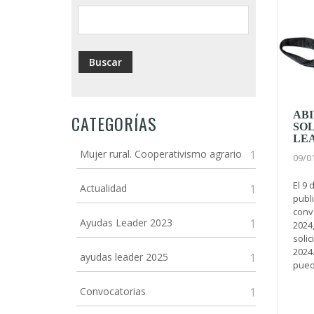
ABI
CATEGORÍAS
SOL
LEA
Mujer rural. Cooperativismo agrario
1
09/0
El 9
Actualidad
1
publ
conv
Ayudas Leader 2023
1
2024
solic
2024.
ayudas leader 2025
1
puede
Convocatorias
1