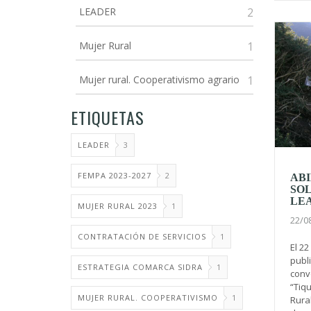
LEADER
2
Mujer Rural
1
Mujer rural. Cooperativismo agrario
1
ETIQUETAS
LEADER
3
FEMPA 2023-2027
2
ABI
SOL
LE
MUJER RURAL 2023
1
22/0
CONTRATACIÓN DE SERVICIOS
1
El 2
publ
ESTRATEGIA COMARCA SIDRA
1
conv
“Tiqu
MUJER RURAL. COOPERATIVISMO
1
Rural