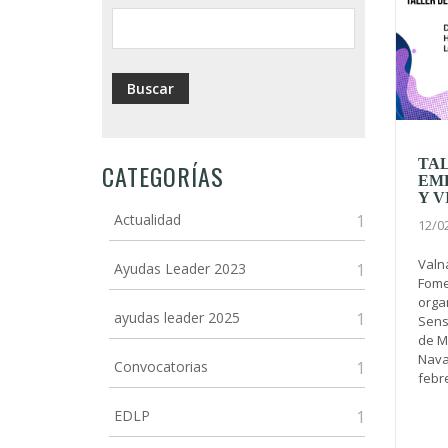
TA
CATEGORÍAS
EM
Y V
Actualidad
1
12/0
Valn
Ayudas Leader 2023
1
Fome
orga
ayudas leader 2025
1
Sens
de M
Nava 
Convocatorias
1
febre
EDLP
1