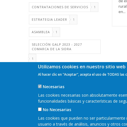
de e
rura
CONTRATACIONES DE SERVICIOS
1
en...
ESTRATEGIA LEADER
1
ASAMBLEA
1
SELECCIÓN GALP 2023 - 2027
Pagi
COMARCA DE LA SIDRA
1
Utilizamos cookies en nuestro sitio web 
Al hacer clic en "Aceptar", acepta el uso de TODAS las 
Necesarias
Las cookies necesarias son absolutamente esenci
funcionalidades básicas y características de se
No Necesarias
Las cookies que pueden no ser particularmente n
usuario a través de análisis, anuncios y otros 