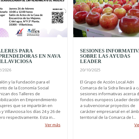
LLERES PARA
SESIONES INFORMATIV
PRENDEDORAS EN NAVA
SOBRE LAS AYUDAS
ILLAVICIOSA
LEADER
2/2026
20/10/2025
alón y la Fundación para el
El Grupo de Acción Local Adri
nto de la Economía Social
Comarca de la Sidra llevará a 
nizan dos Talleres de
sesiones informativas acerca d
ibilización en Emprendimiento
fondos europeos Leader dest
ujeres que se impartirán en
a subvencionar proyectos de
y Villaviciosa los días 24 y 26 de
carácter empresarial en el ámb
ro respectivamente. Esta in...
territorial de la Comarca de l...
Ver más
Ve