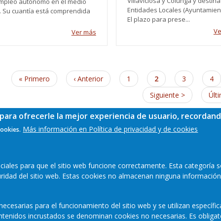
Villaviciosa y Colunga y destin
mpleo autónomo en el medio
Entidades Locales (Ayuntamient
l. Su cuantía está comprendida
El plazo para prese...
Ve
Ver más
nación
Primera
« Primero
Página
‹ Anterior
Page
1
Página
2
Page
3
Pa
4
página
anterior
actual
Siguiente
Siguiente >
Últ
Últ
página
pág
para ofrecerle la mejor experiencia de usuario, recordand
Más información en Política de privacidad y de cookies
cookies.
ales para que el sitio web funcione correctamente. Esta categoría s
guridad del sitio web. Estas cookies no almacenan ninguna información
ecesarias para el funcionamiento del sitio web y se utilizan específi
contenidos incrustados se denominan cookies no necesarias. Es obligat