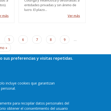
adas a
Colunga y Villaviciosa y destinadas a
os).
entidades privadas y sin ánimo de
lucro. El plazo...
r más
Ver más
ge
Page
5
Page
6
Page
7
Page
8
Page
9
…
ima
imo »
ina
o sus preferencias y visitas repetidas.
olo incluye cookies que garantizan
 personal.
camente para recopilar datos personales del
orio obtener el consentimiento del usuario